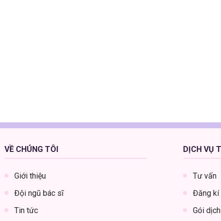
Bs. Bùi Thị Hườ
CK cấp I Sản Phụ kho
Top bác sĩ giỏi khám, điều trị
lý Sản Phụ khoa chuyên sâu, 
ca viêm phụ khoa nặng, tái p
lần, khám chữa vô sinh hiếm
VỀ CHÚNG TÔI
DỊCH VỤ 
Giới thiệu
Tư vấn
Đội ngũ bác sĩ
Đăng kí
Tin tức
Gói dịch