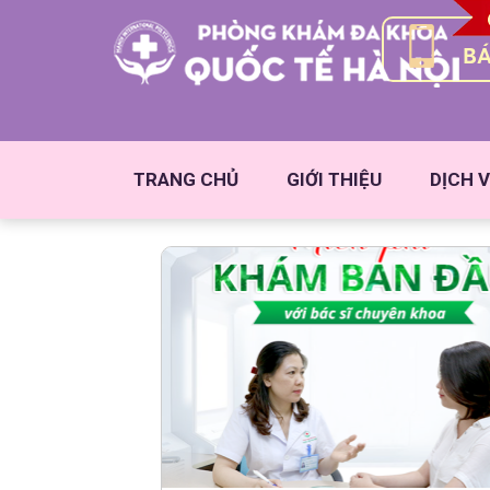
BÁ
TRANG CHỦ
GIỚI THIỆU
DỊCH V