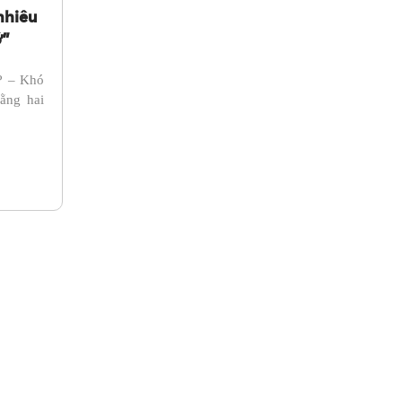
nhiêu
ớ”
n? – Khó
ằng hai