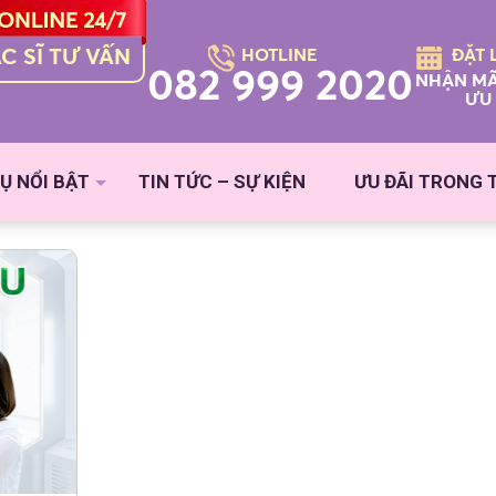
C SĨ TƯ VẤN
HOTLINE
ĐẶT 
082 999 2020
NHẬN MÃ
ƯU 
Ụ NỔI BẬT
TIN TỨC – SỰ KIỆN
ƯU ĐÃI TRONG