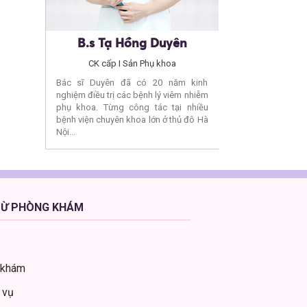
ng
B.s Tạ Hồng Duyên
Bs. Nguyễn 
a
CK cấp I Sản Phụ khoa
CK cấp I S
 các bệnh
Bác sĩ Duyên đã có 20 năm kinh
Bác sĩ Loan đã có 
xử lý các
nghiệm điều trị các bệnh lý viêm nhiễm
trong việc điều tr
hát nhiều
phụ khoa. Từng công tác tại nhiều
nhiễm phụ khoa. 
 muộn…
bệnh viện chuyên khoa lớn ở thủ đô Hà
đốc Trung tâm ch
Nội...
Thái Bình...
TỪ PHÒNG KHÁM
 khám
 vụ