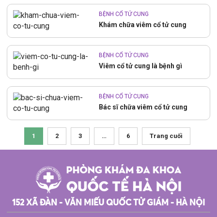
BỆNH CỔ TỬ CUNG
Khám chữa viêm cổ tử cung
BỆNH CỔ TỬ CUNG
Viêm cổ tử cung là bệnh gì
BỆNH CỔ TỬ CUNG
Bác sĩ chữa viêm cổ tử cung
1
2
3
…
6
Trang cuối
152 XÃ ĐÀN - VĂN MIẾU QUỐC TỬ GIÁM - HÀ NỘI