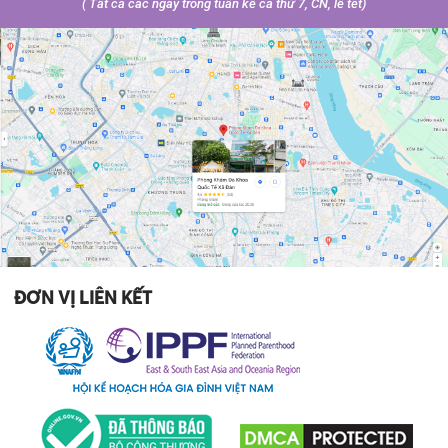
( Tất cả các ngày trong tuần kể cả thứ 7, CN, lễ tết)
ĐƠN VỊ LIÊN KẾT