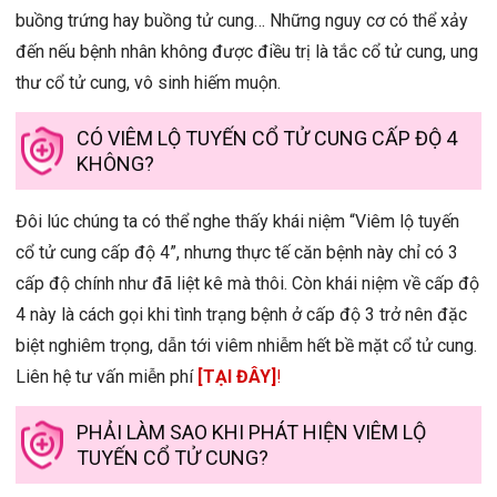
buồng trứng hay buồng tử cung… Những nguy cơ có thể xảy
đến nếu bệnh nhân không được điều trị là tắc cổ tử cung, ung
thư cổ tử cung, vô sinh hiếm muộn.
CÓ VIÊM LỘ TUYẾN CỔ TỬ CUNG CẤP ĐỘ 4
KHÔNG?
Đôi lúc chúng ta có thể nghe thấy khái niệm “Viêm lộ tuyến
cổ tử cung cấp độ 4”, nhưng thực tế căn bệnh này chỉ có 3
cấp độ chính như đã liệt kê mà thôi. Còn khái niệm về cấp độ
4 này là cách gọi khi tình trạng bệnh ở cấp độ 3 trở nên đặc
biệt nghiêm trọng, dẫn tới viêm nhiễm hết bề mặt cổ tử cung.
Liên hệ tư vấn miễn phí
[TẠI ĐÂY]
!
PHẢI LÀM SAO KHI PHÁT HIỆN VIÊM LỘ
TUYẾN CỔ TỬ CUNG?