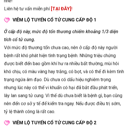
nhé!
Liên hệ tư vấn miễn phí
[TẠI ĐÂY]
!
VIÊM LỘ TUYẾN CỔ TỬ CUNG CẤP ĐỘ 1
Ở cấp độ này, mức độ tổn thương chiếm khoảng 1/3 diện
tích cổ tử cung.
Với mức độ thương tổn chưa cao, nên ở cấp độ này người
bệnh rất khó phát hiện tình trạng bệnh. Những triệu chứng
được biết đến bao gồm khí hư ra nhiều bất thường, mùi hôi
khó chịu, có màu vàng hay trắng, có bọt, và có thể đi kèm tình
trạng ngứa âm đạo. Dù chưa có dấu hiệu nghiêm trọng
nhưng lúc này có thể vi khuẩn có hại đã bắt đầu phát triển,
lây lan sang tử cung. Vì thế dù chưa biết là bệnh gì, bạn cũng
nên đến cơ sở y tế để kiểm tra ngay. Nếu được điều trị sớm,
tỷ lệ thành công là rất cao.
VIÊM LỘ TUYẾN CỔ TỬ CUNG CẤP ĐỘ 2