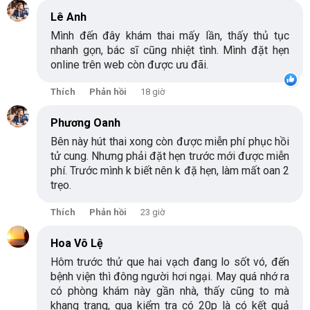
Lê Anh
Mình đến đây khám thai mấy lần, thấy thủ tục
nhanh gọn, bác sĩ cũng nhiệt tình. Mình đặt hẹn
online trên web còn được ưu đãi.
Thích
Phản hồi
18 giờ
Phương Oanh
Bên này hút thai xong còn được miễn phí phục hồi
tử cung. Nhưng phải đặt hẹn trước mới được miễn
phí. Trước mình k biết nên k đặ hẹn, làm mất oan 2
trẹo.
Thích
Phản hồi
23 giờ
Hoa Vô Lệ
Hôm trước thử que hai vạch đang lo sốt vó, đến
bệnh viện thì đông người hơi ngại. May quá nhớ ra
có phòng khám này gần nhà, thấy cũng to mà
khang trang, qua kiểm tra có 20p là có kết quả