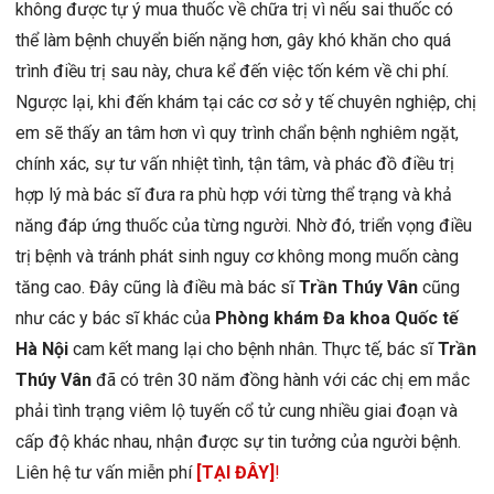
không được tự ý mua thuốc về chữa trị vì nếu sai thuốc có
thể làm bệnh chuyển biến nặng hơn, gây khó khăn cho quá
trình điều trị sau này, chưa kể đến việc tốn kém về chi phí.
Ngược lại, khi đến khám tại các cơ sở y tế chuyên nghiệp, chị
em sẽ thấy an tâm hơn vì quy trình chẩn bệnh nghiêm ngặt,
chính xác, sự tư vấn nhiệt tình, tận tâm, và phác đồ điều trị
hợp lý mà bác sĩ đưa ra phù hợp với từng thể trạng và khả
năng đáp ứng thuốc của từng người. Nhờ đó, triển vọng điều
trị bệnh và tránh phát sinh nguy cơ không mong muốn càng
tăng cao. Đây cũng là điều mà bác sĩ
Trần Thúy Vân
cũng
như các y bác sĩ khác của
Phòng khám Đa khoa Quốc tế
Hà Nội
cam kết mang lại cho bệnh nhân. Thực tế, bác sĩ
Trần
Thúy Vân
đã có trên 30 năm đồng hành với các chị em mắc
phải tình trạng viêm lộ tuyến cổ tử cung nhiều giai đoạn và
cấp độ khác nhau, nhận được sự tin tưởng của người bệnh.
Liên hệ tư vấn miễn phí
[TẠI ĐÂY]
!