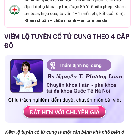
địa chỉ phụ khoa
uy tín
, được
Sở Y tế cấp phép
. Khám
an toàn, hiệu quả, tư vấn 1–1 miễn phí, kết quả rõ rệt.
Khám chuẩn – chữa nhanh – an tâm lâu dài
.
VIÊM LỘ TUYẾN CỔ TỬ CUNG THEO 4 CẤP
ĐỘ
Viêm lộ tuyến cổ tử cung là một căn bệnh khá phổ biến ở