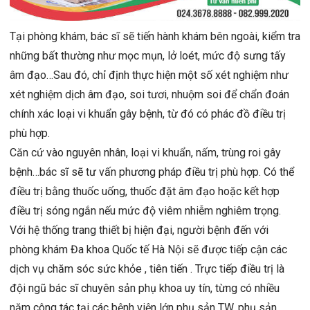
Tại phòng khám, bác sĩ sẽ tiến hành khám bên ngoài, kiểm tra
những bất thường như mọc mụn, lở loét, mức độ sưng tấy
âm đạo…Sau đó, chỉ định thực hiện một số xét nghiệm như
xét nghiệm dịch âm đạo, soi tươi, nhuộm soi để chẩn đoán
chính xác loại vi khuẩn gây bệnh, từ đó có phác đồ điều trị
phù hợp.
Căn cứ vào nguyên nhân, loại vi khuẩn, nấm, trùng roi gây
bệnh…bác sĩ sẽ tư vấn phương pháp điều trị phù hợp. Có thể
điều trị bằng thuốc uống, thuốc đặt âm đạo hoặc kết hợp
điều trị sóng ngắn nếu mức độ viêm nhiễm nghiêm trọng.
Với hệ thống trang thiết bị hiện đại, người bệnh đến với
phòng khám Đa khoa Quốc tế Hà Nội sẽ được tiếp cận các
dịch vụ chăm sóc sức khỏe , tiên tiến . Trực tiếp điều trị là
đội ngũ bác sĩ chuyên sản phụ khoa uy tín, từng có nhiều
năm công tác tại các bệnh viện lớn phụ sản TW, phụ sản