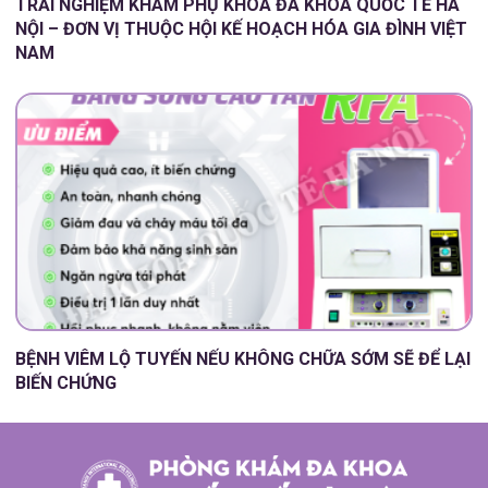
TRẢI NGHIỆM KHÁM PHỤ KHOA ĐA KHOA QUỐC TẾ HÀ
NỘI – ĐƠN VỊ THUỘC HỘI KẾ HOẠCH HÓA GIA ĐÌNH VIỆT
NAM
BỆNH VIÊM LỘ TUYẾN NẾU KHÔNG CHỮA SỚM SẼ ĐỂ LẠI
BIẾN CHỨNG