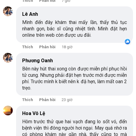
Thích
Phản hồi
7 giờ
Lê Anh
Mình đến đây khám thai mấy lần, thấy thủ tục
nhanh gọn, bác sĩ cũng nhiệt tình. Mình đặt hẹn
online trên web còn được ưu đãi.
Thích
Phản hồi
18 giờ
Phương Oanh
Bên này hút thai xong còn được miễn phí phục hồi
tử cung. Nhưng phải đặt hẹn trước mới được miễn
phí. Trước mình k biết nên k đặ hẹn, làm mất oan 2
trẹo.
Thích
Phản hồi
23 giờ
Hoa Vô Lệ
Hôm trước thử que hai vạch đang lo sốt vó, đến
bệnh viện thì đông người hơi ngại. May quá nhớ ra
có phòng khám này gần nhà, thấy cũng to mà