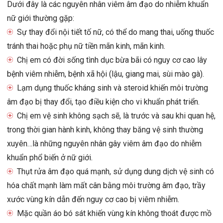
Dưới đây là các nguyên nhân viêm âm đạo do nhiễm khuẩn
nữ giới thường gặp:
Sự thay đổi nội tiết tố nữ, có thể do mang thai, uống thuốc
tránh thai hoặc phụ nữ tiền mãn kinh, mãn kinh.
Chị em có đời sống tình dục bừa bãi có nguy cơ cao lây
bệnh viêm nhiễm, bệnh xã hội (lậu, giang mai, sùi mào gà).
Lạm dụng thuốc kháng sinh và steroid khiến môi trường
âm đạo bị thay đổi, tạo điều kiện cho vi khuẩn phát triển.
Chị em vệ sinh không sạch sẽ, là trước và sau khi quan hệ,
trong thời gian hành kinh, không thay băng vệ sinh thường
xuyên…là những nguyên nhân gây viêm âm đạo do nhiễm
khuẩn phổ biến ở nữ giới.
Thụt rửa âm đạo quá mạnh, sử dụng dung dịch vệ sinh có
hóa chất mạnh làm mất cân bằng môi trường âm đạo, trầy
xước vùng kín dẫn đến nguy cơ cao bị viêm nhiễm.
Mặc quần áo bó sát khiến vùng kín không thoát được mồ