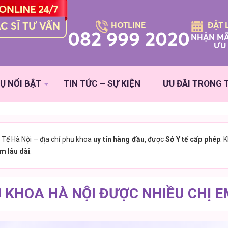
C SĨ TƯ VẤN
HOTLINE
ĐẶT 
082 999 2020
NHẬN MÃ
ƯU 
Ụ NỔI BẬT
TIN TỨC – SỰ KIỆN
ƯU ĐÃI TRONG
Tế Hà Nội – địa chỉ phụ khoa
uy tín hàng đầu
, được
Sở Y tế cấp phép
. 
m lâu dài
.
 KHOA HÀ NỘI ĐƯỢC NHIỀU CHỊ 